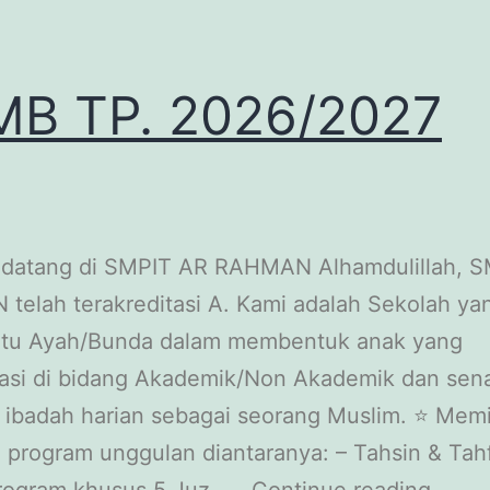
B TP. 2026/2027
 datang di SMPIT AR RAHMAN Alhamdulillah, 
elah terakreditasi A. Kami adalah Sekolah ya
u Ayah/Bunda dalam membentuk anak yang
tasi di bidang Akademik/Non Akademik dan sena
ibadah harian sebagai seorang Muslim. ⭐ Memil
 program unggulan diantaranya: – Tahsin & Tahf
program khusus 5 Juz –…
Continue reading