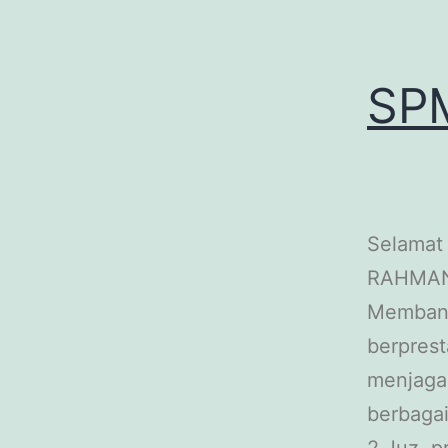
SPM
Selamat
RAHMAN t
Membant
berpres
menjaga 
berbagai
2 Juz, 