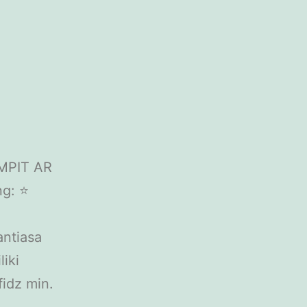
SMPIT AR
ng: ⭐
ntiasa
iki
idz min.